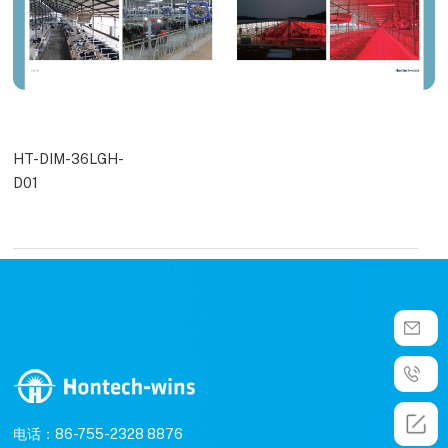
HT-DIM-36LGH-
D01
电话：86-755-2328 8876