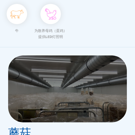
牛
为散养母鸡（蛋鸡）
提供LED灯照明
蘑菇